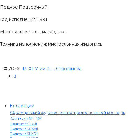
Поднос Подарочный
Год исполнения: 1991
Материал: металл, масло, лак
Техника исполнения: многослойная живопись
© 2026
РГХПУ им. С.Г. Строганова
Коллекции
Абрамцевский художественно-промышленный колледж
Коллекция № 1 [КА]
Предмет № 1 [КА1]
Предмет № 2 [КА1]
Предмет № 3 [КА1]