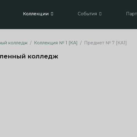
Коллекции
События
Пар
ный колледж
Коллекция № 1 [КА]
Предмет № 7 [КА1]
ленный колледж