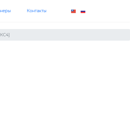
тнеры
Контакты
[КС4]